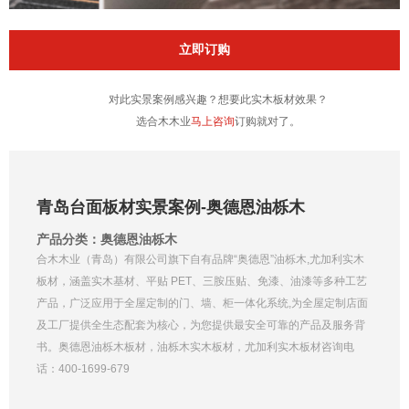
立即订购
对此实景案例感兴趣？想要此实木板材效果？
选合木木业
马上咨询
订购就对了。
青岛台面板材实景案例-奥德恩油栎木
产品分类：奥德恩油栎木
合木木业（青岛）有限公司旗下自有品牌“奥德恩”油栎木,尤加利实木
板材，涵盖实木基材、平贴 PET、三胺压贴、免漆、油漆等多种工艺
产品，广泛应用于全屋定制的门、墙、柜一体化系统,为全屋定制店面
及工厂提供全生态配套为核心，为您提供最安全可靠的产品及服务背
书。奥德恩油栎木板材，油栎木实木板材，尤加利实木板材咨询电
话：400-1699-679
