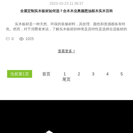
2023-10-23 11:38:37
全屋定制实木板材如何选？合木木业奥德恩油栎木实木百科
实木板材是一种天然、环保的装修材料，其纹理、颜色和质感都各有特
色。然而，对于消费者来说，了解实木板材的种类及其特性是选择合适板材的
关键。合木木业奥德恩油栎木品牌本文将就实木板材的种类进行简要分析，···
0
1025
查看更多 +
当前第1页
首页
1
2
3
4
5
尾页