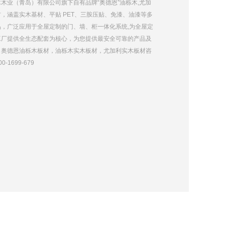
木业（青岛）有限公司旗下自有品牌“奥德恩”油栎木,尤加
，涵盖实木基材、平贴 PET、三胺压贴、免漆、油漆等多
品，广泛应用于全屋定制的门、墙、柜一体化系统,为全屋定
工厂提供全生态配套为核心，为您提供最安全可靠的产品及
。奥德恩油栎木板材，油栎木实木板材，尤加利实木板材咨
-1699-679