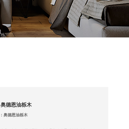
-奥德恩油栎木
：奥德恩油栎木