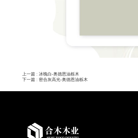
上一篇 :
冰魄白-奥德恩油栎木
下一篇 :
密合灰高光-奥德恩油栎木