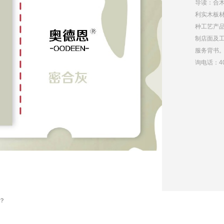
导读：合木
利实木板材
种工艺产
制店面及
服务背书
询电话：400
？